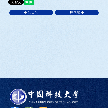
陳宜芯
周佩薇