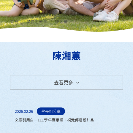
首頁
學長姐分享
陳湘蕙
陳湘蕙
查看更多
全部消息
學長姐分享
2026.02.26
學長姐分享
文章引用自：
111學年度畢業‧視覺傳達設計系