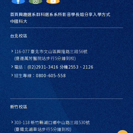
首頁
興趣選系
群科選系
系所影音
學長姐分享
入學方式
中國科大
台北校區
116-077 臺北市文山區興隆路三段56號
(捷運萬芳醫院站步行5分鐘到校)
電話：
(02)2931-3416 分機2553、2126
招生專線：
0800-605-558
新竹校區
303-118 新竹縣湖口鄉中山路三段530號
(臺鐵北湖車站步行5分鐘到校)