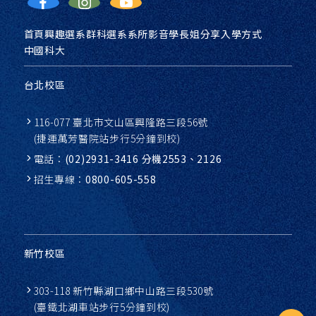
首頁
興趣選系
群科選系
系所影音
學長姐分享
入學方式
中國科大
台北校區
116-077 臺北市文山區興隆路三段56號
(捷運萬芳醫院站步行5分鐘到校)
電話：
(02)2931-3416 分機2553、2126
招生專線：
0800-605-558
新竹校區
303-118 新竹縣湖口鄉中山路三段530號
(臺鐵北湖車站步行5分鐘到校)