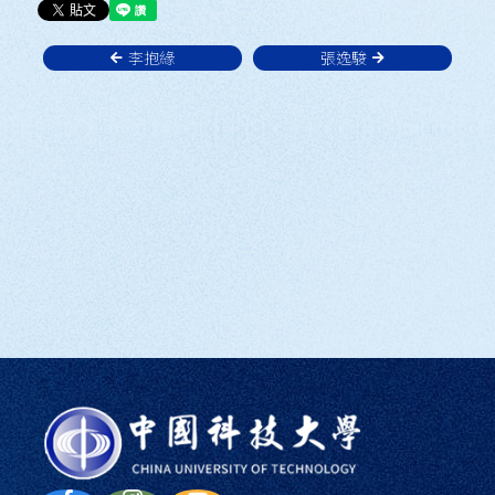
李抱緣
張逸駿