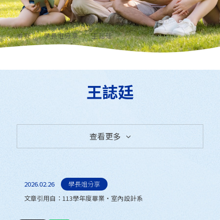
首頁
學長姐分享
王誌廷
王誌廷
查看更多
全部消息
學長姐分享
2026.02.26
學長姐分享
文章引用自：
113學年度畢業‧室內設計系