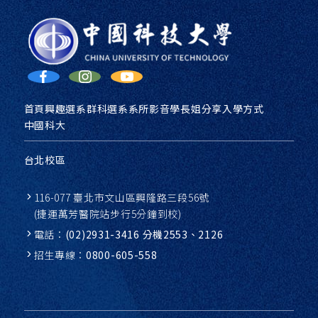
首頁
興趣選系
群科選系
系所影音
學長姐分享
入學方式
中國科大
台北校區
116-077 臺北市文山區興隆路三段56號
(捷運萬芳醫院站步行5分鐘到校)
電話：
(02)2931-3416 分機2553、2126
招生專線：
0800-605-558