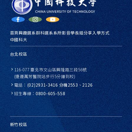
首頁
興趣選系
群科選系
系所影音
學長姐分享
入學方式
中國科大
台北校區
116-077 臺北市文山區興隆路三段56號
(捷運萬芳醫院站步行5分鐘到校)
電話：
(02)2931-3416 分機2553、2126
招生專線：
0800-605-558
新竹校區