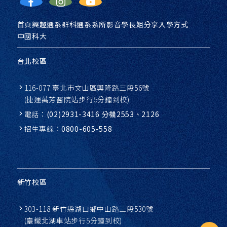
首頁
興趣選系
群科選系
系所影音
學長姐分享
入學方式
中國科大
台北校區
116-077 臺北市文山區興隆路三段56號
(捷運萬芳醫院站步行5分鐘到校)
電話：
(02)2931-3416 分機2553、2126
招生專線：
0800-605-558
新竹校區
303-118 新竹縣湖口鄉中山路三段530號
(臺鐵北湖車站步行5分鐘到校)