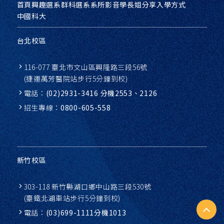
首頁
興趣選系
群科選系
系所影音
學長姐分享
入學方式
中國科大
台北校區
116-077 臺北市文山區興隆路三段56號
(捷運萬芳醫院站步行5分鐘到校)
電話：
(02)2931-3416 分機2553、2126
招生專線：
0800-605-558
新竹校區
303-118 新竹縣湖口鄉中山路三段530號
(臺鐵北湖車站步行5分鐘到校)
電話：
(03)699-1111分機1013