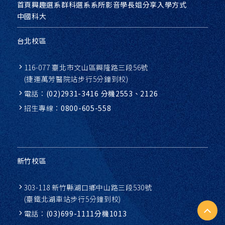
首頁
興趣選系
群科選系
系所影音
學長姐分享
入學方式
中國科大
台北校區
116-077 臺北市文山區興隆路三段56號
(捷運萬芳醫院站步行5分鐘到校)
電話：
(02)2931-3416 分機2553、2126
招生專線：
0800-605-558
新竹校區
303-118 新竹縣湖口鄉中山路三段530號
(臺鐵北湖車站步行5分鐘到校)
電話：
(03)699-1111分機1013