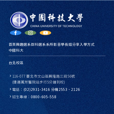
首頁
興趣選系
群科選系
系所影音
學長姐分享
入學方式
中國科大
台北校區
116-077 臺北市文山區興隆路三段56號
(捷運萬芳醫院站步行5分鐘到校)
電話：
(02)2931-3416 分機2553、2126
招生專線：
0800-605-558